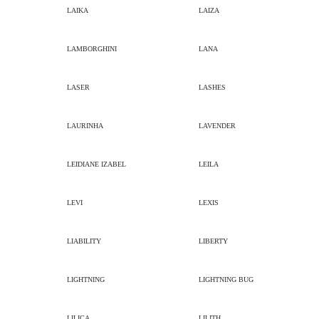
LAIKA
LAIZA
LAMBORGHINI
LANA
LASER
LASHES
LAURINHA
LAVENDER
LEIDIANE IZABEL
LEILA
LEVI
LEXIS
LIABILITY
LIBERTY
LIGHTNING
LIGHTNING BUG
LILICA
LILITH