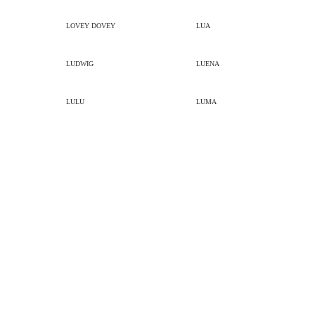
LOVEY DOVEY
LUA
LUDWIG
LUENA
LULU
LUMA