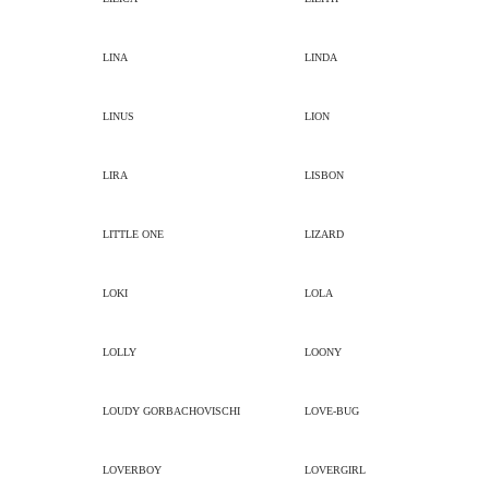
LINA
LINDA
LINUS
LION
LIRA
LISBON
LITTLE ONE
LIZARD
LOKI
LOLA
LOLLY
LOONY
LOUDY GORBACHOVISCHI
LOVE-BUG
LOVERBOY
LOVERGIRL