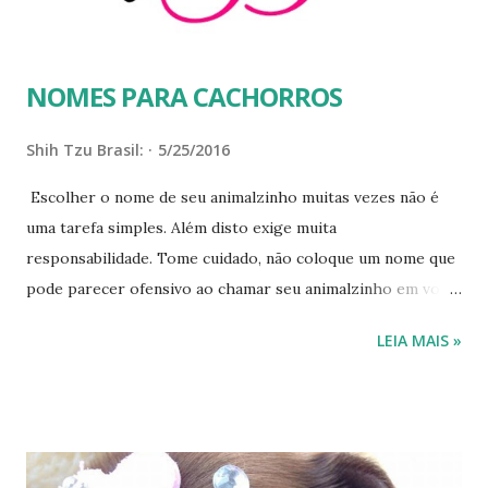
aspecto...
NOMES PARA CACHORROS
Shih Tzu Brasil:
5/25/2016
Escolher o nome de seu animalzinho muitas vezes não é
uma tarefa simples. Além disto exige muita
responsabilidade. Tome cuidado, não coloque um nome que
pode parecer ofensivo ao chamar seu animalzinho em voz
alta. Procure nomes simples, com uma ou duas sílabas.
LEIA MAIS »
Alguns especialistas dizem cães e gatos respondem melhor
a nomes que terminam em “y” ou “ie”. Se ainda estiver sem
ideia do nome que deve dar ao seu pet, segue uma lista
repleta de dicas de nomes! Aqui tem mais uma lista
atualizada com vários nomes de cachorros . Lista: A