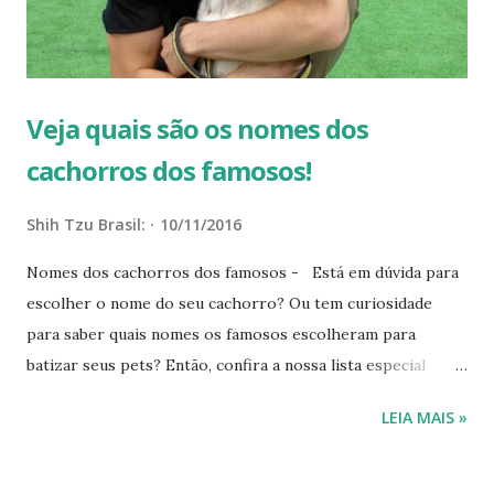
cachorro e além disso, é fundamental para o
relacionamento com ele. Alguns nomes de cachorro podem
até mesmo levar as ...
Veja quais são os nomes dos
cachorros dos famosos!
Shih Tzu Brasil:
10/11/2016
Nomes dos cachorros dos famosos - Está em dúvida para
escolher o nome do seu cachorro? Ou tem curiosidade
para saber quais nomes os famosos escolheram para
batizar seus pets? Então, confira a nossa lista especial
sobre os animais das celebridades! Freddie, Sombrinha,
LEIA MAIS »
Alfredo e até Nietzsche! Esses são alguns dos nomes
escolhidos por Ana Maria Braga, Anitta e outros famosos
para batizarem seus respectivos animais de estimação. Veja