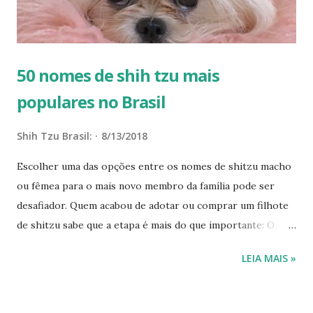
50 nomes de shih tzu mais
populares no Brasil
Shih Tzu Brasil:
8/13/2018
Escolher uma das opções entre os nomes de shitzu macho
ou fêmea para o mais novo membro da família pode ser
desafiador. Quem acabou de adotar ou comprar um filhote
de shitzu sabe que a etapa é mais do que importante: O
nome precisa transmitir a personalidade do tutor do shitzu
LEIA MAIS »
e do animal de estimação, porque vai acompanhá-los por
muitos anos. Quando a tarefa é escolher os nomes de
shitzu , as muitas alternativas que existem pode tornar a