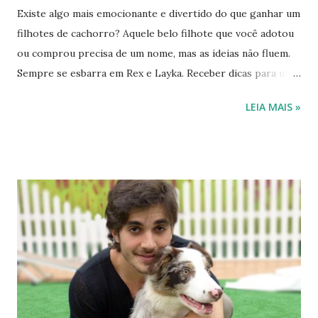
Existe algo mais emocionante e divertido do que ganhar um
filhotes de cachorro? Aquele belo filhote que você adotou
ou comprou precisa de um nome, mas as ideias não fluem.
Sempre se esbarra em Rex e Layka. Receber dicas para um
nome original é sempre válido, porém os amigos também
LEIA MAIS »
não fogem dos padrões comuns e o que você deseja é
originalidade e que seu cachorro receba o nome que
combine com a personalidade dele e, claro, a sua. Aqui
traremos algumas listas com várias ideias de nomes para
cachorros, mais de 1500 nomes de cachorro. Pensando na
dificuldade que algumas famílias encontram na hora de
escolher um nome para o cachorro, trago hoje uma
interessante lista de nomes de cachorro machos e fêmeas,
em ordem alfabética. Você sabia que o nome do seu
cachorro diz muito a respeito da sua personalidade? Os
nomes de cachorro indicam muito sobre como você vê um