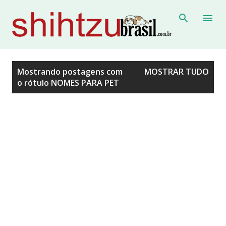
Pular para o conteúdo principal
P
Mostrando postagens com
MOSTRAR TUDO
o rótulo
NOMES PARA PET
o
s
t
a
g
e