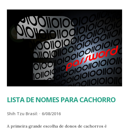
fotos dos cachorros abaixo, saiba quem são seus donos e
como são chamados por eles. FAMOSOS QUE TEM SHIH
TZUS NOMES PARA CACHORROS Nomes dos cachorros
dos famosos! Gaia é o cachorro de Fiuk Paris Hilton já teve
vários cachorros, como o Dollar The Puppy, Tinkerbell e
Bambi Sunny e Bo são os pets da família Obama Joy é o fiel
companheiro de Karina Bacchi Xuxa e seu inseparável Dudu
Bobby, o cachorro de Susana Vieira Alfredo, o amigão de
Anitta Hazel é o cachorro de Gis...
LISTA DE NOMES PARA CACHORRO
Shih Tzu Brasil:
6/08/2016
A primeira grande escolha de donos de cachorros é