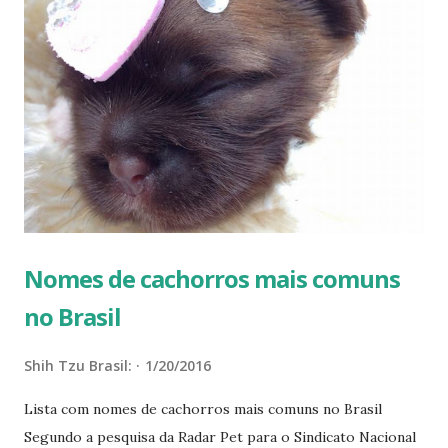
MACHOS – Aquiles, Alex, Apolo, Astor, Alf, Argus, Atus,
Abdul, Ariel, Aladim, Al-Capone, Aslan, Alfa, Algodão, Astro,
Agnaldo FÊMEAS – Alana, Aika, Aisha, Aretha, Amy, Aretha,
Anita, Amis, Afrodite, Astrid, Aghata, Astra, Alfa, Ava, Angel,
Alice, Amelie, Anubis B MACHOS – Buba, Benny, Bilu, Bisteka,
Barão, Billy, Brian, Bibo, Bamby, Benji, Baruk, Bob, Branco,
Bambam, Bingo, Brad, Bruck, Bandith, Bruce, Boris, Barney,
Ba...
Nomes de cachorros mais comuns
no Brasil
Shih Tzu Brasil:
1/20/2016
Lista com nomes de cachorros mais comuns no Brasil
Segundo a pesquisa da Radar Pet para o Sindicato Nacional