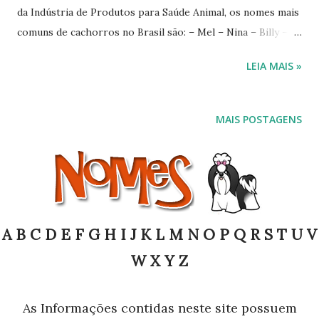
da Indústria de Produtos para Saúde Animal, os nomes mais
comuns de cachorros no Brasil são: – Mel – Nina – Billy –
Bob – Susi – Princesa – Rex Fonte mdemulher / Abril
LEIA MAIS »
MAIS POSTAGENS
A
B
C
D
E
F
G
H
I
J
K
L
M
N
O
P
Q
R
S
T
U
V
W
X
Y
Z
As Informações contidas neste site possuem