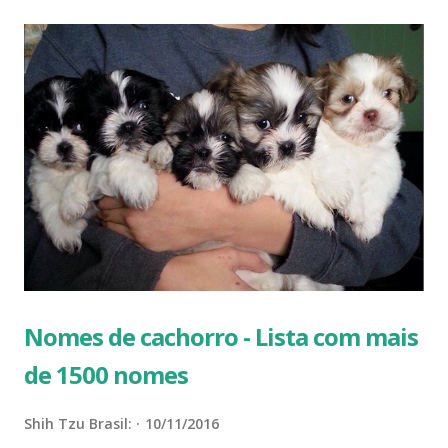
tarefa mais complicada. Por isso, selecionamos entre os
nomes de shitzu mais populares no Brasil os melhores
nomes de macho e fêmea para inspirar quem acabou de
comprar ou adotar um filhote de shitzu . Nomes de shitzu
macho: os mais populares 1º Thor 2º Bob 3º Fred 4º Billy 5º
Nick 6º Chico 7º Jack 8º Marley 9º Bruce 10º Lucky/Luke
11º Max 12º Zeus 13º Ozzy 14º Theo 15º Pingo 16º Mike 17º
Toddy 18º Zeca 19º Boris 20º Frederico 21º Simba 22º
Buddy/Bud 23º Bidu 24º Tobias PUBLICIDADE...
Nomes de cachorro - Lista com mais
de 1500 nomes
Shih Tzu Brasil:
10/11/2016