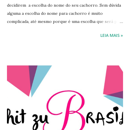
decidirem a escolha do nome do seu cachorro. Sem dúvida
alguma a escolha do nome para cachorro é muito
complicada, até mesmo porque é uma escolha que será para
a vida toda do cão. A minha experiência com a escolha com
LEIA MAIS »
nomes de cachorro foi tranquila. A primeira fez foi de uma
linda cachorrinha e logo nos surgiu a ideia de dois nomes,
Mel e Marry. Acabamos optando por Marry porque
achamos um lindo nome e deixamos o Mel reservado para a
próximo cachorro que até hoje não veio, mais está por
chegar, pois temos 1 cachorro da raça Shih Tzu e outro é
um vira lata. O segundo foi de um cachorro macho, a
escolha foi difícil. Inicialmente eu queria Boby e meu marido
gostava muito de Kiko, em homenagem ao chaves. Até que
um dia surgiu a ideia de colocar um nome composto , mais
não iria ficar legal como nome de cachorro, ficaria
estranho. Para a escolha de nomes para cachorros alguns