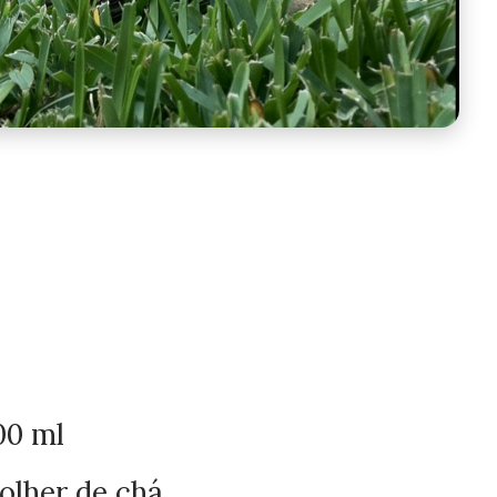
00 ml
olher de chá