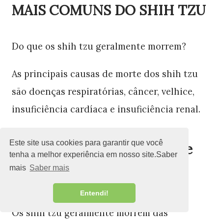
MAIS COMUNS DO SHIH TZU
Do que os shih tzu geralmente morrem?
As principais causas de morte dos shih tzu
são doenças respiratórias, câncer, velhice,
insuficiência cardíaca e insuficiência renal.
Este site usa cookies para garantir que você
As 5 causas mais comuns de
tenha a melhor experiência em nosso site.Saber
mais
Saber mais
mortes de shih tzu
Entendi!
Os shih tzu geralmente morrem das