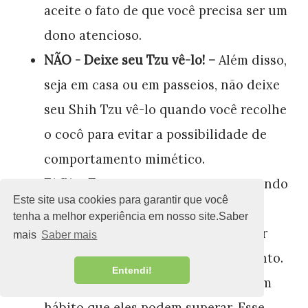
aceite o fato de que você precisa ser um
dono atencioso.
NÃO - Deixe seu Tzu vê-lo! –
Além disso,
seja em casa ou em passeios, não deixe
seu Shih Tzu vê-lo quando você recolhe
o cocô para evitar a possibilidade de
comportamento mimético.
FAÇA – Espere:
Em alguns casos, quando
Este site usa cookies para garantir que você
a coprofagia acontece com filhotes,
tenha a melhor experiência em nosso site.Saber
tudo o que você pode fazer é esperar
mais
Saber mais
que eles superem esse comportamento.
Entendi!
Isso pode acontecer e acontece, é um
hábito que eles podem superar. Esse