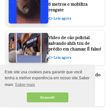
6 metros e mobiliza
resgate
👉 Leia agora
Vídeo de cão policial
salvando shih tzu de
prédio em chamas: É falso!
👉 Leia agora
Este site usa cookies para garantir que você
Shih tzu cego é resgatado
tenha a melhor experiência em nosso site.Saber
e precisa de novo lar:
mais
Saber mais
protetora faz apelo por
adoção
Entendi!
👉 Leia agora