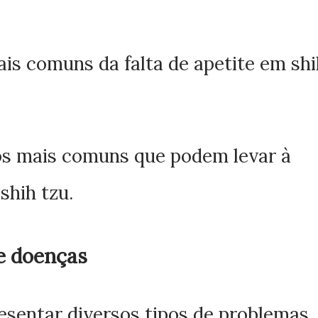
is comuns da falta de apetite em shi
os mais comuns que podem levar à
shih tzu.
e doenças
esentar diversos tipos de problemas