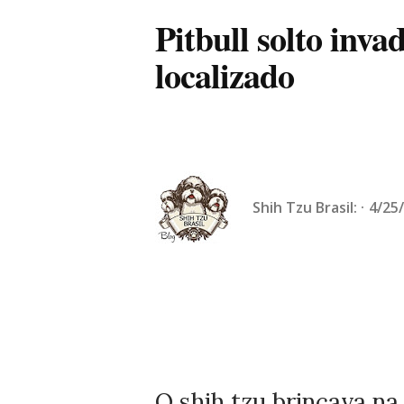
Pitbull solto inva
localizado
Shih Tzu Brasil:
4/25
O shih tzu brincava na