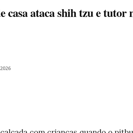
de casa ataca shih tzu e tutor 
/2026
 calçada com crianças quando o pitbu