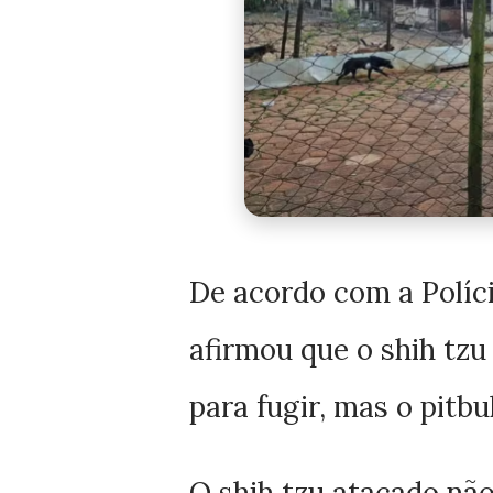
De acordo com a Políci
afirmou que o shih tzu
para fugir, mas o pitbu
O shih tzu atacado não