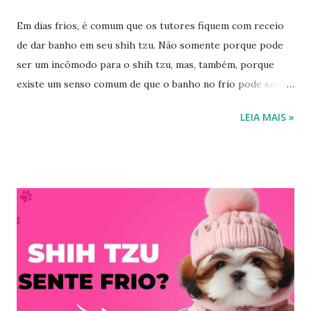
Em dias frios, é comum que os tutores fiquem com receio
de dar banho em seu shih tzu. Não somente porque pode
ser um incômodo para o shih tzu, mas, também, porque
existe um senso comum de que o banho no frio pode ser
prejudicial à saúde do animal. De fato, é preciso tomar
LEIA MAIS »
cuidados específicos quando se pensa em dar banho em
shih tzu no frio. No entanto, não é necessário — e, na
verdade, nem recomendado — deixar de praticar esse
hábito de higiene em seu shih tzu. Posso dar banho em
shih tzu no frio? Como já mencionamos anteriormente,
sim, você pode dar banho em shih tzu no frio. Na verdade,
o banho é essencial para evitar, por exemplo, que seu shih
tzu se contamine com determinados microrganismos
causadores de doenças, que se aproveitam do fato de que,
no inverno, o sistema imune dos animais está mais