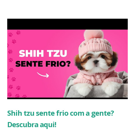
descobrir a partir de quantos graus o Shih Tzu começa a
sentir frio, quais são os sinais mais comuns e os principais
cuidados para manter seu amigo confortável e saudável
durante os dias mais gelados. Resposta Rápida: A Partir de
Quantos Graus o Shih Tzu Sente Frio? De forma geral, o
Shih Tzu pode começar a sentir desconforto quando a
temperatura fica abaixo de 10°C. Já temperaturas próximas
ou inferiores a 7°C costumam exigir atenção redobrada,
principalmente em filhotes, idosos e cães com problemas
de saúde. No entanto, cada cachorro é único. Alguns são
mais resistentes ao frio, enquanto outros podem ...
Shih tzu sente frio com a gente?
Descubra aqui!