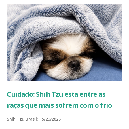
Intolerância ao Frio: Cuidados no Inverno: Tremores Um
sinal clássico de que seu Shih Tzu pode estar com frio é
quando ele começa a tremer. Os tremores são uma
resposta natural do corpo para gerar calor e se aquecer.
Observe se os tremores são persistentes ou se ocorrem
apenas ocasionalmente. Enrolar-se Se você notar que seu
Shih Tzu está se enrolando em uma posição compacta,
tentando se aquecer e se proteger do frio, é provável que
ele esteja desconfortável. Eles podem tentar se encolher
em uma bola ou se esconder em lugar...
Cuidado: Shih Tzu esta entre as
raças que mais sofrem com o frio
Shih Tzu Brasil:
5/23/2025