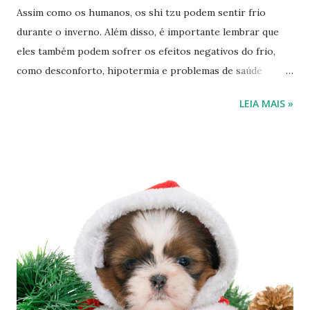
Assim como os humanos, os shi tzu podem sentir frio
durante o inverno. Além disso, é importante lembrar que
eles também podem sofrer os efeitos negativos do frio,
como desconforto, hipotermia e problemas de saúde
relacionados a essa época do ano. No entanto, cada shi tzu
LEIA MAIS »
é único e a sensibilidade ao frio pode variar e depender da
idade e do porte do shi tzu. "Um pinscher, por exemplo,
tem aquele pelo curtinho e pouca massa muscular, o que faz
com que ele sinta mais frio que um akita ou um husky
siberiano, que têm pelagem muito mais longa e são
originários de regiões de baixas temperaturas", explica
Fernanda Pereira Risoli, médica veterinária e coordenadora
de pronto-socorro do Veros Hospital Veterinário.
Portanto, é fundamental estar atento aos sinais individuais
do seu animal e tomar medidas para garantir seu conforto,
como fornecer abrigo aquecido, roupas apropriadas e