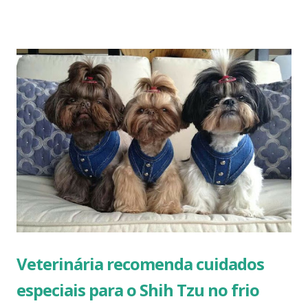
importante ficar de olho em alguns sinais que indicam que o
shih tzu está com frio. Confira aqui tudo o que você precisa
saber para manter seu shih tzu quentinho e aconchegado A
queda de temperatura e ventos congelantes também afetam
os nossos mascotes – mesmo os mais shih tzu peludos.
Além do desconforto, ficam vulneráveis a dores e doenças.
Por isso, vale sim ter alguns cuidados com o shih tzu no
inverno e nos dias de baixa temperatura. É importante
saber que shih tzu sente frio de uma forma diferente da
nossa. Isso significa que nem sempre quando sentimos frio,
os nossos companheiros caninos vão estar com frio
também. É precis...
Veterinária recomenda cuidados
especiais para o Shih Tzu no frio