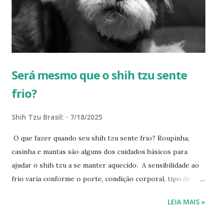
do shi tzu é diferente da dos humanos. A temperatura
normal de um cão saudável fica acima de 38ºC, resultado que
indica febre nas pessoas. Isso altera os graus em que o
cachorro sente frio em relação aos humanos....
Será mesmo que o shih tzu sente
frio?
Shih Tzu Brasil:
7/18/2025
O que fazer quando seu shih tzu sente frio? Roupinha,
casinha e mantas são alguns dos cuidados básicos para
ajudar o shih tzu a se manter aquecido. A sensibilidade ao
frio varia conforme o porte, condição corporal, tipo de
pelagem e idade. Além disso, os nossos mascotes caninos
LEIA MAIS »
sentem frio de uma forma diferente do nós – por isso, é