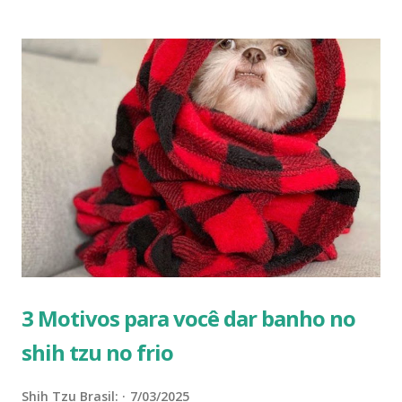
Tzu sinta frio facilmente. Cães menores perdem calor mais
rapidamente do que raças maiores devido à sua maior área
de superfície em relação ao peso corporal. Isso significa
que eles têm mais dificuldade para se manter aquecidos em
condições frias, o que os torna mais vulneráveis quando as
temperaturas caem. Sinais de que seu Shih Tzu está com
frio Um Shih Tzu sente frio? Observe se ele treme, o que é
um sinal claro de que está com frio. Ele também pode
procurar lugares quentes em sua casa ou ficar menos ativo
e hesitante em sair. Esses comportamentos são a maneira
dele de dizer que está com fri...
3 Motivos para você dar banho no
shih tzu no frio
Shih Tzu Brasil:
7/03/2025