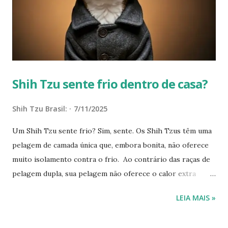
tiver pelos curtos. "Investir em roupas apropriadas para
pets também pode ser uma alternativa interessante, além
de utilizar mantas na cama do pet, proporcionando um local
de descanso quentinho...
Shih Tzu sente frio dentro de casa?
Shih Tzu Brasil:
7/11/2025
Um Shih Tzu sente frio? Sim, sente. Os Shih Tzus têm uma
pelagem de camada única que, embora bonita, não oferece
muito isolamento contra o frio. Ao contrário das raças de
pelagem dupla, sua pelagem não oferece o calor extra
necessário em climas frios. Isso os torna mais suscetíveis
LEIA MAIS »
ao frio, mesmo que pareçam ter pelos grossos. Seu
tamanho pequeno é outro fator que faz com que um Shih