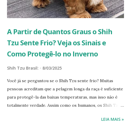
A Partir de Quantos Graus o Shih
Tzu Sente Frio? Veja os Sinais e
Como Protegê-lo no Inverno
Shih Tzu Brasil:
8/03/2025
Você já se perguntou se o Shih Tzu sente frio? Muitas
pessoas acreditam que a pelagem longa da raça é suficiente
para protegê-la das baixas temperaturas, mas isso não é
totalmente verdade. Assim como os humanos, os Shih Tzus
também podem sentir frio e sofrer com os efeitos do
LEIA MAIS »
inverno, principalmente quando as temperaturas ficam
muito baixas ou o clima está seco. Neste artigo, você vai