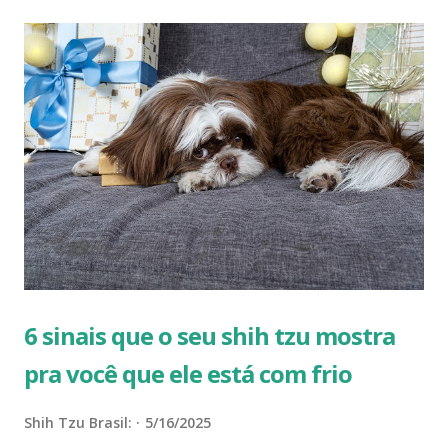
deixam de realizar todo e qualquer tipo de tosa durante
esse período. Porém, isso não é necessariamente verdade.
Deixar de tosar e escovar os pelos do seu shih tzu no
inverno fará com que o pelo dele fique muito embaraçado, o
que pode expor o seu shih tzu a mais umidade. Essa
umidade extra, pode causar irritação na pele e, no final das
contas, o seu tosador vai precisar cortar o pelo do seu
shih tzu em um comprimento muito curto, para retirar os
fios embaraçados. Hora do banho Realizar o banho e tosa
dos shih tzu no inverno é muito saudável para...
6 sinais que o seu shih tzu mostra
pra você que ele está com frio
Shih Tzu Brasil:
5/16/2025