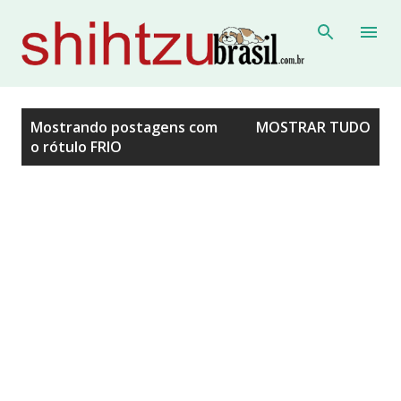
Pular para o conteúdo principal
P
Mostrando postagens com
MOSTRAR TUDO
o rótulo
FRIO
o
s
t
a
g
e