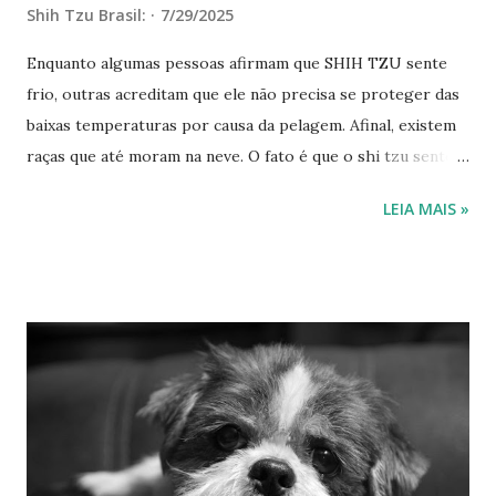
Shih Tzu Brasil:
7/29/2025
Enquanto algumas pessoas afirmam que SHIH TZU sente
frio, outras acreditam que ele não precisa se proteger das
baixas temperaturas por causa da pelagem. Afinal, existem
raças que até moram na neve. O fato é que o shi tzu sente
frio igual aos humanos, apesar de algumas raças sentirem
LEIA MAIS »
mais e outras menos. Continue a leitura para saber como
ajudar o shi tzuno inverno! Sim, shi tzu sente frio Os shi
tzu possuem características diferentes das dos humanos. A
sensibilidade ao clima segue essa lógica. Porém, não
significa que eles sejam insensíveis ao frio — pelo
contrário. Shi tzu sente frio igual humano, pois possui
“sangue quente”. Quando a temperatura externa do corpo
diminui, ele se adapta ao clima, mas sente a mudança — e
pode sofrer com isso. Por outro lado, a sensação térmica