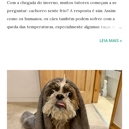
Com a chegada do inverno, muitos tutores começam a se
perguntar: cachorro sente frio? A resposta é sim. Assim
como os humanos, os cães também podem sofrer com a
queda das temperaturas, especialmente algumas raças mais
sensíveis ao clima frio. Além do desconforto, o inverno
LEIA MAIS »
pode favorecer problemas respiratórios, reduzir a
imunidade e aumentar o risco de doenças em cães mais
vulneráveis. Segundo especialistas veterinários, as raças de
pequeno porte e as braquicefálicas — aquelas que possuem
focinho achatado — estão entre as mais afetadas durante os
meses mais frios do ano. Por Que Algumas Raças Sofrem
Mais Com o Frio? Raças braquicefálicas apresentam maior
dificuldade respiratória devido à anatomia do focinho.
Durante o inverno, o ar seco pode ressecar as vias
respiratórias, agravando ainda mais esse problema. Além
disso, cães de porte pequeno costumam perder calor