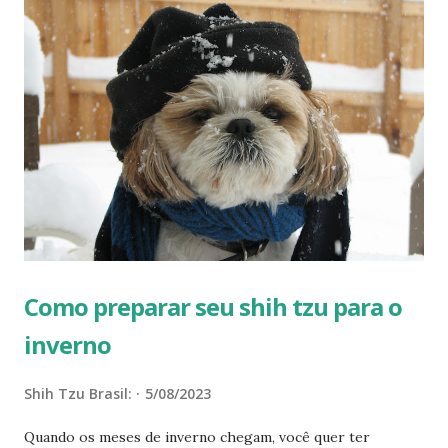
felizmente, é totalmente evitável! Aqui estão algumas coisas
importantes que você deve saber para manter seu shih tzu
aquecido, confortável e seguro neste inverno… SHIH TZU
PODEM TER HIPOTERMIA? Sim, os shih tzu podem ter
hipotermia, que é uma queda perigosa da temperatura
corporal. A condição em si - e as consequências de saúde
associadas - podem variar de leve a grave por natureza. A
causa mais comum é a exposição prolongada a
temperaturas frias. Enquanto alguns shih tzu se saem
melhor no frio do que outros, qualquer...
Como preparar seu shih tzu para o
inverno
Shih Tzu Brasil:
5/08/2023
Quando os meses de inverno chegam, você quer ter