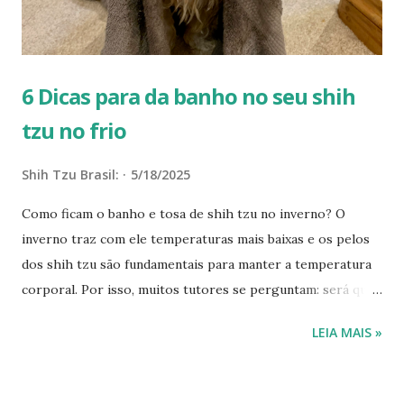
corporal mais rapidamente, ficando mais suscetíveis às
baixas temperaturas . Raças de Cachorro Que Mais Sofrem
Com o Frio E...
6 Dicas para da banho no seu shih
tzu no frio
Shih Tzu Brasil:
5/18/2025
Como ficam o banho e tosa de shih tzu no inverno? O
inverno traz com ele temperaturas mais baixas e os pelos
dos shih tzu são fundamentais para manter a temperatura
corporal. Por isso, muitos tutores se perguntam: será que
devo tosar meu shih tzu durante o inverno? Qual é a
LEIA MAIS »
frequência adequada de banhos? Muitos tutores pensam
que os shih tzu precisam manter todo o pelo para se
aquecerem das baixas temperaturas do inverno e, por isso,