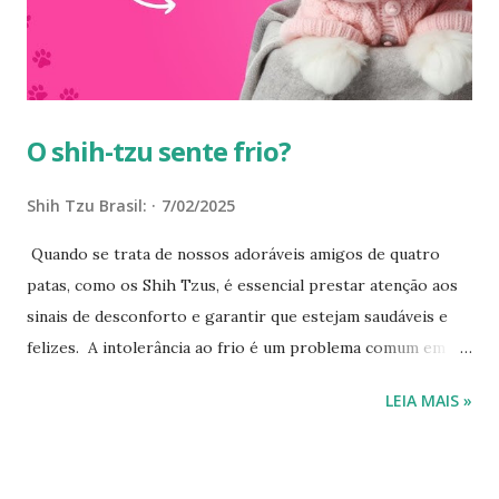
enfraquecido. Fatores que influenciam a frequência do
banho em shih tzu A frequência ideal para dar banho em um
shih tzu depende de alguns fatores. A raça e o tipo de
pelagem dev...
O shih-tzu sente frio?
Shih Tzu Brasil:
7/02/2025
Quando se trata de nossos adoráveis amigos de quatro
patas, como os Shih Tzus, é essencial prestar atenção aos
sinais de desconforto e garantir que estejam saudáveis e
felizes. A intolerância ao frio é um problema comum em
certas raças de cães, incluindo os Shih Tzus, que são mais
LEIA MAIS »
sensíveis a temperaturas mais baixas. Aqui estão alguns
sintomas que você pode observar para identificar se seu
Shih Tzu está desconfortável com o frio. Shih Tzus e