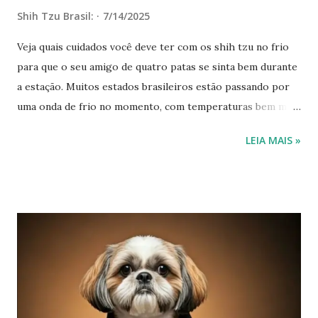
Shih Tzu Brasil:
7/14/2025
Veja quais cuidados você deve ter com os shih tzu no frio
para que o seu amigo de quatro patas se sinta bem durante
a estação. Muitos estados brasileiros estão passando por
uma onda de frio no momento, com temperaturas bem mais
baixas do que nos meses anteriores. Com isso, as pessoas
LEIA MAIS »
tomam certas medidas para se proteger, como usar roupas
que esquentam e cobertores na hora de dormir. Mas e os
shih tzu, como ficam? Esses animais também sofrem com as
temperaturas baixas. Por isso, é preciso ter também certos
cuidados com os shih tzu no período de frio, para que eles
fiquem protegidos e o seu bem-estar se mantenha. Veja
quais cuidados você deve ter com os shih tzu no frio A
primeira coisa a fazer é manter o shih tzu em casa nos dias
mais frios, evitando correntes de ar, principalmente se ele