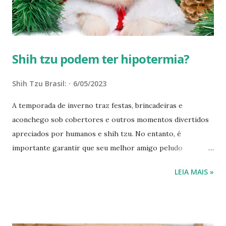
ajustar a temperatura do ambiente. Por isso, a seguir,
confira algumas dicas de como identificar se...
Shih tzu podem ter hipotermia?
Shih Tzu Brasil:
6/05/2023
A temporada de inverno traz festas, brincadeiras e
aconchego sob cobertores e outros momentos divertidos
apreciados por humanos e shih tzu. No entanto, é
importante garantir que seu melhor amigo peludo
permaneça seguro e aquecido no tempo frio. Se você sentir
LEIA MAIS »
frio, seu shih tzu provavelmente também. E as baixas
temperaturas podem colocar os animais em risco de
hipotermia, congelamento e outras condições graves de
saúde. Em casos graves, a hipotermia pode ser fatal - mas,