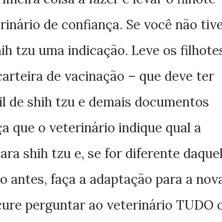
erinário de confiança. Se você
não tiv
hih tzu uma indicação. Leve os filhote
carteira de vacinação – que deve ter
il de shih tzu e demais documentos
ça que o
veterinário indique
qual a
ra shih tzu e, se for diferente daque
o antes, faça a adaptação para a nov
cure perguntar ao veterinário TUDO 