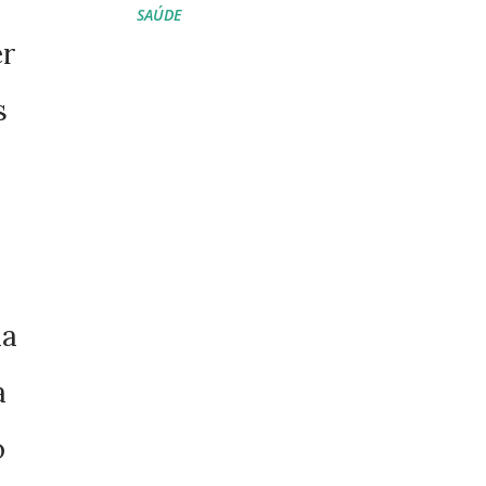
SAÚDE
er
s
la
a
o