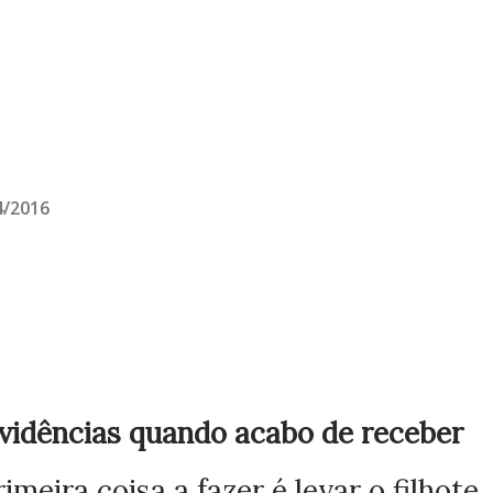
4/2016
ovidências quando acabo de receber
rimeira coisa a fazer é levar o filhote