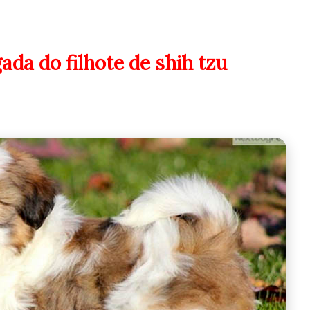
da do filhote de shih tzu