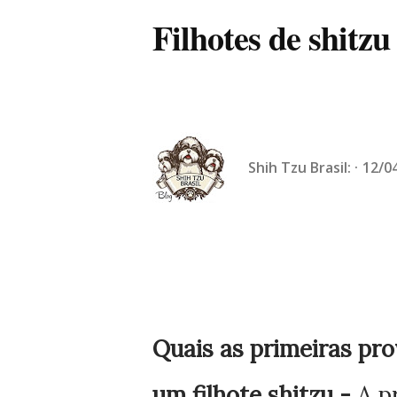
Filhotes de shitzu
Shih Tzu Brasil:
12/0
Quais as primeiras pr
um filhote shitzu -
A p